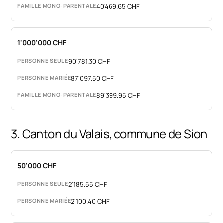
40'469.65 CHF
1'000'000 CHF
90'781.30 CHF
87'097.50 CHF
89'399.95 CHF
3. Canton du Valais, commune de Sion
50'000 CHF
2'185.55 CHF
2'100.40 CHF