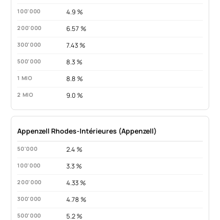
4.9 %
6.57 %
7.43 %
8.3 %
8.8 %
9.0 %
Appenzell Rhodes-Intérieures (Appenzell)
2.4 %
3.3 %
4.33 %
4.78 %
5.2 %