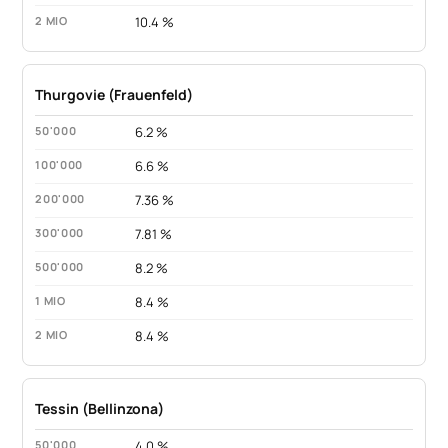
10.4 %
Thurgovie (Frauenfeld)
6.2 %
6.6 %
7.36 %
7.81 %
8.2 %
8.4 %
8.4 %
Tessin (Bellinzona)
4.0 %