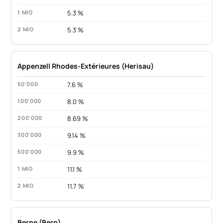
5.3 %
5.3 %
Appenzell Rhodes-Extérieures (Herisau)
7.6 %
8.0 %
8.69 %
9.14 %
9.9 %
11.1 %
11.7 %
Berne (Bern)