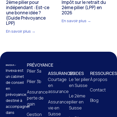
2ème pilier pour
Impôt sur le retrait du
indépendant : Est-ce
2ème pilier (LPP) en
une bonne idée ?
2026
(Guide Prévoyance
En savoir plus →
LPP)
En savoir plus →
PRÉVOYANCE
Invexa est
Pilier 3a
ASSURANCES
GUIDES
RESSOURCES
un cabinet
Courtage
Le 1er pilier
À propos
Pilier 3b
de conseil
en
en Suisse
en
Contact
assurance
Assurance
prévoyance,
Le 2ème
perte de
Blog
destiné à
Assurance
pilier en
gain
accompagner
vie en
Suisse
dans
Suisse
Gestion