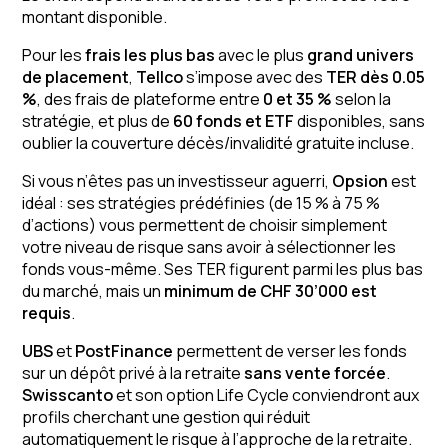
montant disponible.
Pour les
frais les plus bas
avec le plus
grand univers
de placement
,
Tellco
s’impose avec des
TER dès 0.05
%
, des frais de plateforme entre
0 et 35 %
selon la
stratégie, et plus de
60 fonds et ETF
disponibles, sans
oublier la couverture décès/invalidité gratuite incluse.
Si vous n’êtes pas un investisseur aguerri,
Opsion
est
idéal : ses stratégies prédéfinies (de 15 % à 75 %
d’actions) vous permettent de choisir simplement
votre niveau de risque sans avoir à sélectionner les
fonds vous-même. Ses TER figurent parmi les plus bas
du marché, mais un
minimum de CHF 30’000 est
requis
.
UBS
et
PostFinance
permettent de verser les fonds
sur un dépôt privé à la retraite
sans vente forcée
.
Swisscanto
et son option Life Cycle conviendront aux
profils cherchant une gestion qui réduit
automatiquement le risque à l’approche de la retraite.