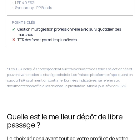
LPP 40 ESG
Synchrony LPP Bonds
Gestion multigestion professionnelle avec suivi quotidien des
marchés
TER des fonds parmi les plus élevés
* Les TER indiqués correspondent aux frais courants des fonds sélectionnés et
peuvent varier selon la stratégie choisie. Les frais de plateforme s'appliquent en
sus du TER sauf mention contraire. Données indicatives, se référer aux
documentations officielles de chaque prestataire. Mise à jour : février 2026.
Quelle est le meilleur dépôt de libre
passage ?
Le choix dépend avant tout de votre profil et de votre