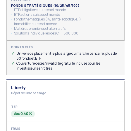
FONDS STRATÉGIQUES (10/25/45/100)
ETF obligations suisses et monde
ETF actions suisses et monde
Fonds thématiques (IA, santé, robotique…)
Immobilier suisse et monde
Matières premières et alternatifs
Solutions individuelles dès CHF 500'000
Univers de placement le plus large du marché bancaire, plus de
60 fonds et ETF
Couverture décès/invalidité gratuite incluse pour les
investisseurs en titres
Liberty
Dépôt de libre passage
dès 0.40 %