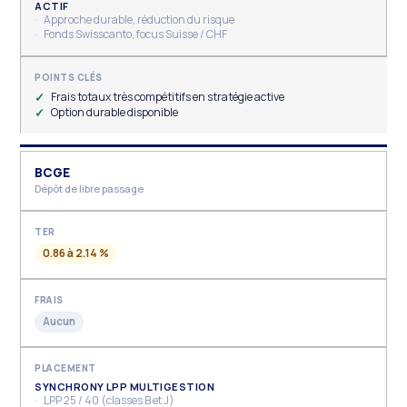
ACTIF
Approche durable, réduction du risque
Fonds Swisscanto, focus Suisse / CHF
Frais totaux très compétitifs en stratégie active
Option durable disponible
BCGE
Dépôt de libre passage
0.86 à 2.14 %
Aucun
SYNCHRONY LPP MULTIGESTION
LPP 25 / 40 (classes B et J)