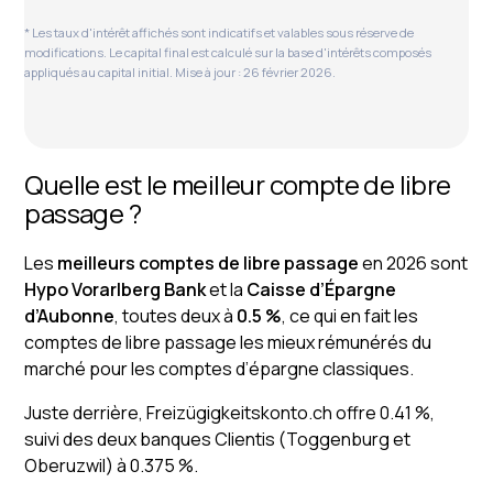
* Les taux d'intérêt affichés sont indicatifs et valables sous réserve de
modifications. Le capital final est calculé sur la base d'intérêts composés
appliqués au capital initial. Mise à jour : 26 février 2026.
Quelle est le meilleur compte de libre
passage ?
Les
meilleurs comptes de libre passage
en 2026 sont
Hypo Vorarlberg Bank
et la
Caisse d’Épargne
d’Aubonne
, toutes deux à
0.5 %
, ce qui en fait les
comptes de libre passage les mieux rémunérés du
marché pour les comptes d’épargne classiques.
Juste derrière, Freizügigkeitskonto.ch offre 0.41 %,
suivi des deux banques Clientis (Toggenburg et
Oberuzwil) à 0.375 %.