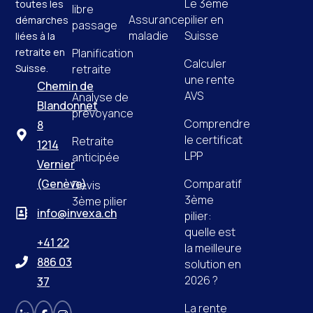
Le 3ème
toutes les
libre
Assurance
pilier en
démarches
passage
maladie
Suisse
liées à la
retraite en
Planification
Calculer
Suisse.
retraite
une rente
Chemin de
AVS
Analyse de
Blandonnet
prévoyance
Comprendre
8
le certificat
Retraite
1214
LPP
anticipée
Vernier
(Genève)
Comparatif
Devis
3ème
3ème pilier
info@invexa.ch
pilier:
quelle est
+41 22
la meilleure
886 03
solution en
2026 ?
37
La rente