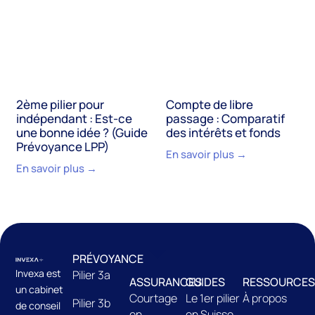
2ème pilier pour
Compte de libre
indépendant : Est-ce
passage : Comparatif
une bonne idée ? (Guide
des intérêts et fonds
Prévoyance LPP)
En savoir plus →
En savoir plus →
PRÉVOYANCE
Invexa est
Pilier 3a
ASSURANCES
GUIDES
RESSOURCES
un cabinet
Courtage
Le 1er pilier
À propos
Pilier 3b
de conseil
en
en Suisse