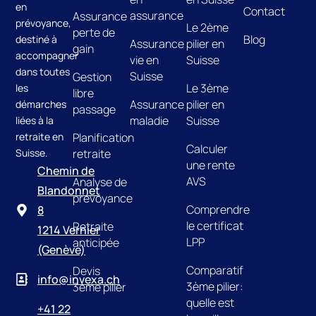
en
Contact
assurance
Assurance
prévoyance,
Le 2ème
perte de
Blog
destiné à
Assurance
pilier en
gain
accompagner
vie en
Suisse
dans toutes
Suisse
Gestion
Le 3ème
les
libre
Assurance
pilier en
démarches
passage
maladie
Suisse
liées à la
retraite en
Planification
Calculer
Suisse.
retraite
une rente
Chemin de
AVS
Analyse de
Blandonnet
prévoyance
Comprendre
8
le certificat
Retraite
1214 Vernier
LPP
anticipée
(Genève)
Comparatif
Devis
info@invexa.ch
3ème pilier:
3ème pilier
quelle est
+41 22