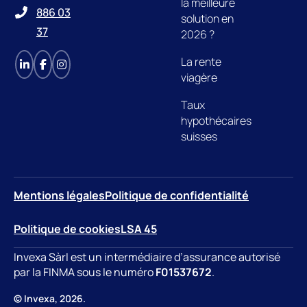
la meilleure
886 03
solution en
37
2026 ?
La rente
viagère
Taux
hypothécaires
suisses
Mentions légales
Politique de confidentialité
Politique de cookies
LSA 45
Invexa Sàrl est un intermédiaire d’assurance autorisé
par la FINMA sous le numéro
F01537672
.
© Invexa, 2026.