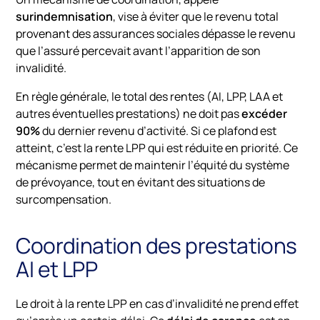
surindemnisation
,
vise
à
éviter
que
le
revenu
total
provenant
des
assurances
sociales
dépasse
le
revenu
que
l’assuré
percevait
avant
l’apparition
de
son
invalidité.
En
règle
générale,
le
total
des
rentes (
AI,
LPP,
LAA
et
autres
éventuelles
prestations)
ne
doit
pas
excéder
90%
du
dernier
revenu
d’activité.
Si
ce
plafond
est
atteint,
c’est
la
rente
LPP
qui
est
réduite
en
priorité.
Ce
mécanisme
permet
de
maintenir
l’équité
du
système
de
prévoyance,
tout
en
évitant
des
situations
de
surcompensation.
Coordination des prestations
AI et LPP
Le
droit
à
la
rente
LPP
en
cas
d’invalidité
ne
prend
effet