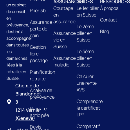
ASSURANCES
GUIDES
RESSOURCES
un cabinet
Courtage
Le 1er pilier
À propos
Pilier 3b
de conseil
en
en Suisse
en
Contact
assurance
Assurance
prévoyance,
Le 2ème
perte de
Blog
destiné à
Assurance
pilier en
gain
accompagner
vie en
Suisse
dans toutes
Suisse
Gestion
Le 3ème
les
libre
Assurance
pilier en
démarches
passage
maladie
Suisse
liées à la
retraite en
Planification
Calculer
Suisse.
retraite
une rente
Chemin de
AVS
Analyse de
Blandonnet
prévoyance
Comprendre
8
le certificat
Retraite
1214 Vernier
LPP
anticipée
(Genève)
Comparatif
Devis