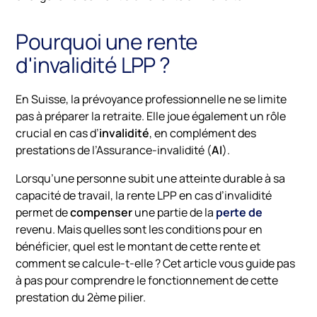
Pourquoi une rente
d'invalidité LPP ?
En
Suisse,
la
prévoyance
professionnelle
ne
se
limite
pas
à
préparer
la
retraite.
Elle
joue
également
un
rôle
crucial
en
cas
d’
invalidité
,
en
complément
des
prestations
de
l’Assurance-
invalidité (
AI
).
Lorsqu’une
personne
subit
une
atteinte
durable
à
sa
capacité
de
travail,
la
rente
LPP
en
cas
d’invalidité
permet
de
compenser
une
partie
de
la
perte
de
revenu.
Mais
quelles
sont
les
conditions
pour
en
bénéficier,
quel
est
le
montant
de
cette
rente
et
comment
se
calcule-
t-
elle ?
Cet
article
vous
guide
pas
à
pas
pour
comprendre
le
fonctionnement
de
cette
prestation
du
2ème
pilier.