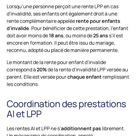
Lorsqu’une
personne
perçoit
une
rente
LPP
en
cas
d’invalidité,
ses
enfants
ont
également
droit
à
une
rente
complémentaire
appelée
rente
pour
enfants
d’invalide
. Pour bénéficier de cette prestation, l
’enfant
doit
avoir
moins
de
18
ans
,
ou
moins
de
25
ans
s’il
est
encore
en
formation. Il
peut
être
issu
du
mariage,
reconnu,
adopté
ou
placé
de
manière
permanente.
Le
montant de la rente pour enfant d’invalide
correspond
à
20%
de
la
rente
d’invalidité
LPP
versée
au
parent. Elle
est
versée
pour
chaque
enfant
remplissant
les
conditions.
Coordination des prestations
AI et LPP
L
es
rentes
AI
et
LPP
ne
s’
additionnent
pas
librement.
Un
mécanisme
de
coordination,
appelé