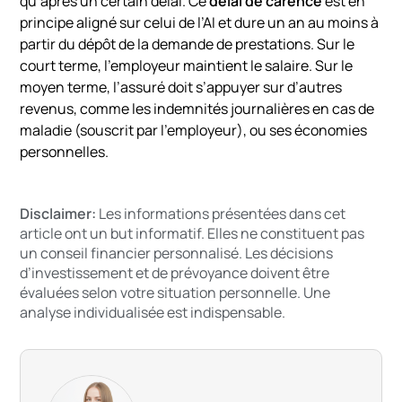
qu’après
un
certain
délai.
Ce
délai
de
carence
est
en
principe
aligné
sur
celui
de
l’AI
et
dure
un an au moins
à
partir
du
dépôt
de
la
demande
de
prestations.
Sur le
court terme, l’employeur maintient le salaire. Sur le
moyen terme,
l’assuré
doit
s’appuyer
sur
d’autres
revenus,
comme
les
indemnités
journalières
en
cas
de
maladie (souscrit par l’employeur),
ou
ses
économies
personnelles.
Disclaimer:
Les informations présentées dans cet
article ont un but informatif. Elles ne constituent pas
un conseil financier personnalisé. Les décisions
d’investissement et de prévoyance doivent être
évaluées selon votre situation personnelle. Une
analyse individualisée est indispensable.