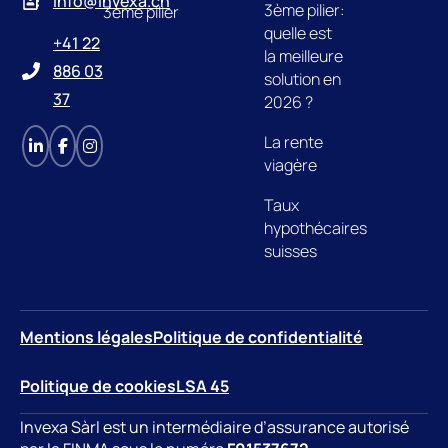
info@invexa.ch
3ème pilier:
3ème pilier
quelle est
+41 22
la meilleure
886 03
solution en
37
2026 ?
La rente
viagère
Taux
hypothécaires
suisses
Mentions légales
Politique de confidentialité
Politique de cookies
LSA 45
Invexa Sàrl est un intermédiaire d’assurance autorisé