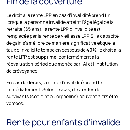
Fin de la couverture
Le
droit
à
la
rente
LPP
en
cas
d’invalidité
prend
fin
lors
que
la
personne
invalide
atteint
l’âge
légal
de
la
retraite (
65
ans),
la
rente
LPP
d’invalidité
est
remplacée
par
la
rente
de
vieillesse
LPP. Si la capacité
de gain s’améliore de manière significative et que le
taux d’invalidité tombe en dessous de
40%
, le droit à la
rente LPP est
supprimé
, conformément à la
réévaluation périodique menée par l’AI et l’institution
de prévoyance.
En
cas
de
décès
,
la
rente
d’invalidité
prend
fin
immédiatement.
Selon
les
cas,
des
rentes
de
survivants (
conjoint
ou
orphelins)
peuvent
alors
être
versées.
Rente pour enfants d’invalide