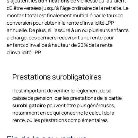
s’ajoutent les
bonifications
de vieillesse qui auraient
dû être versées jusqu’à l’âge ordinaire de la retraite. Le
montant total est finalement multiplié par le taux de
conversion pour obtenir la rente d’invalidité LPP
annuelle. De plus, si l’assuré à un ou plusieurs enfants
à charge, ces derniers recevront une rente pour
enfants d’invalide à hauteur de 20% de la rente
d’invalidité LPP.
Prestations surobligatoires
Il
est
important
de
vérifier
le
règlement
de
sa
caisse
de
pension,
car
les
prestations
de
la
partie
surobligatoire
peuvent
être
plus
généreuses,
notamment
en
ce
qui
concerne
le
calcul
de
la
rente,
ou
les
prestations
complémentaires.