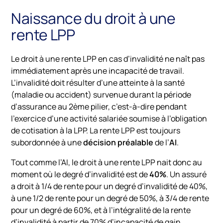
Naissance du droit à une
rente LPP
Le
droit
à
une
rente
LPP
en
cas
d’invalidité
ne
naît
pas
immédiatement
après
une
incapacité
de
travail.
L’invalidité
doit
résulter
d’une
atteinte
à
la
santé
(
maladie
ou
accident)
survenue
durant
la
période
d’assurance
au
2ème
pilier,
c’est-
à-
dire
pendant
l’exercice
d’une
activité
salariée
soumise
à
l’obligation
de
cotisation
à
la
LPP. La rente LPP est toujours
subordonnée à une
décision préalable
de l’
AI
.
Tout comme l’AI, le droit à une rente LPP nait donc au
moment où le degré d’invalidité est de
40%
. Un assuré
a droit à 1/4 de rente pour un degré d’invalidité de 40%,
à une 1/2 de rente pour un degré de 50%, à 3/4 de rente
pour un degré de 60%, et à l’intégralité de la rente
d’invalidité à partir de 70% d’incapacité de gain.