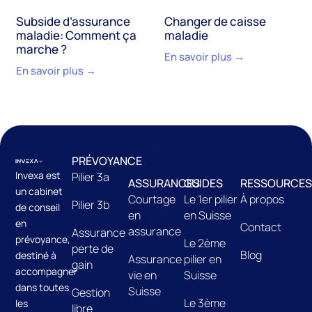
Subside d’assurance
Changer de caisse
maladie: Comment ça
maladie
marche ?
En savoir plus →
En savoir plus →
PRÉVOYANCE
Invexa est
Pilier 3a
ASSURANCES
GUIDES
RESSOURCES
un cabinet
Courtage
Le 1er pilier
À propos
Pilier 3b
de conseil
en
en Suisse
en
Contact
assurance
Assurance
prévoyance,
Le 2ème
perte de
Blog
destiné à
Assurance
pilier en
gain
accompagner
vie en
Suisse
dans toutes
Suisse
Gestion
Le 3ème
les
libre