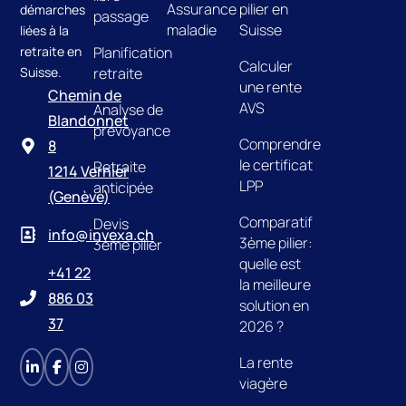
Assurance
pilier en
démarches
passage
maladie
Suisse
liées à la
retraite en
Planification
Calculer
Suisse.
retraite
une rente
Chemin de
AVS
Analyse de
Blandonnet
prévoyance
Comprendre
8
le certificat
Retraite
1214 Vernier
LPP
anticipée
(Genève)
Comparatif
Devis
info@invexa.ch
3ème pilier:
3ème pilier
quelle est
+41 22
la meilleure
886 03
solution en
37
2026 ?
La rente
viagère