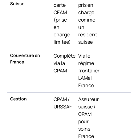
Suisse
carte
pris en
CEAM
charge
(prise
comme
en
un
charge
résident
limitée)
suisse
Couverture en
Complète
Via le
France
via la
régime
CPAM
frontalier
LAMal
France
Gestion
CPAM /
Assureur
URSSAF
suisse /
CPAM
pour
soins
France