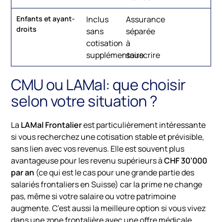
Enfants et ayant-
Inclus
Assurance
droits
sans
séparée
cotisation
à
supplémentaire
souscrire
CMU ou LAMal: que choisir
selon votre situation ?
La
LAMal Frontalier
est particulièrement intéressante
si vous recherchez une cotisation stable et prévisible,
sans lien avec vos revenus. Elle est souvent plus
avantageuse pour les revenu supérieurs à
CHF 30’000
par an
(ce qui est le cas pour une grande partie des
salariés frontaliers en Suisse) car la prime ne change
pas, même si votre salaire ou votre patrimoine
augmente. C’est aussi la meilleure option si vous vivez
dans une zone frontalière avec une offre médicale