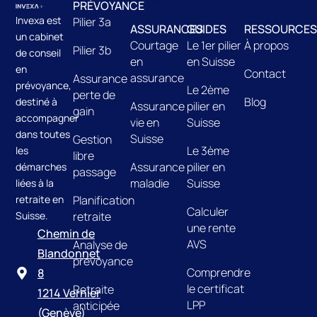
PRÉVOYANCE
Invexa est
Pilier 3a
ASSURANCES
GUIDES
RESSOURCES
un cabinet
Courtage
Le 1er pilier
À propos
Pilier 3b
de conseil
en
en Suisse
en
Contact
assurance
Assurance
prévoyance,
Le 2ème
perte de
Blog
destiné à
Assurance
pilier en
gain
accompagner
vie en
Suisse
dans toutes
Suisse
Gestion
Le 3ème
les
libre
Assurance
pilier en
démarches
passage
maladie
Suisse
liées à la
retraite en
Planification
Calculer
Suisse.
retraite
une rente
Chemin de
AVS
Analyse de
Blandonnet
prévoyance
Comprendre
8
le certificat
Retraite
1214 Vernier
LPP
anticipée
(Genève)