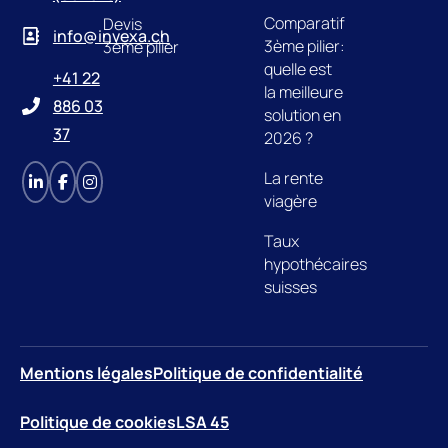
Comparatif
Devis
info@invexa.ch
3ème pilier:
3ème pilier
quelle est
+41 22
la meilleure
886 03
solution en
37
2026 ?
La rente
viagère
Taux
hypothécaires
suisses
Mentions légales
Politique de confidentialité
Politique de cookies
LSA 45