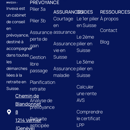
PRÉVOYANCE
Invexa est
Pilier 3a
ASSURANCES
GUIDES
RESSOURCES
un cabinet
Courtage
Le 1er pilier
À propos
Pilier 3b
de conseil
en
en Suisse
en
Contact
assurance
Assurance
prévoyance,
Le 2ème
perte de
Blog
destiné à
Assurance
pilier en
gain
accompagner
vie en
Suisse
dans toutes
Suisse
Gestion
Le 3ème
les
libre
Assurance
pilier en
démarches
passage
maladie
Suisse
liées à la
retraite en
Planification
Calculer
Suisse.
retraite
une rente
Chemin de
AVS
Analyse de
Blandonnet
prévoyance
Comprendre
8
le certificat
Retraite
1214 Vernier
LPP
anticipée
(Genève)