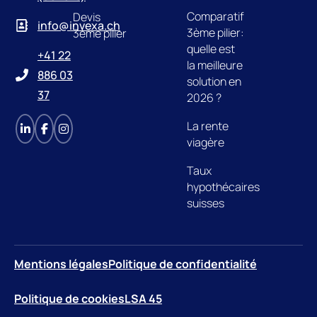
Comparatif
Devis
info@invexa.ch
3ème pilier:
3ème pilier
quelle est
+41 22
la meilleure
886 03
solution en
37
2026 ?
La rente
viagère
Taux
hypothécaires
suisses
Mentions légales
Politique de confidentialité
Politique de cookies
LSA 45