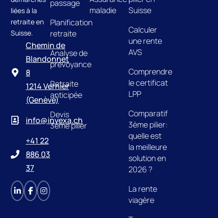
passage
maladie
Suisse
liées à la
retraite en
Planification
Calculer
Suisse.
retraite
une rente
Chemin de
AVS
Analyse de
Blandonnet
prévoyance
Comprendre
8
le certificat
Retraite
1214 Vernier
LPP
anticipée
(Genève)
Comparatif
Devis
info@invexa.ch
3ème pilier:
3ème pilier
quelle est
+41 22
la meilleure
886 03
solution en
37
2026 ?
La rente
viagère