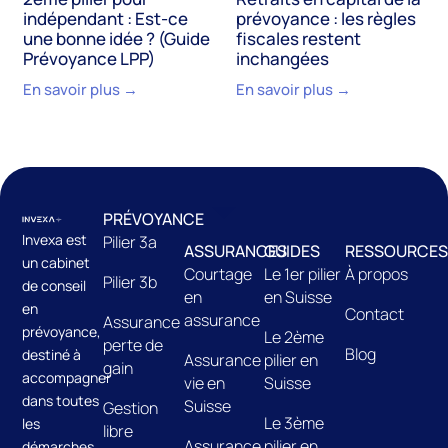
indépendant : Est-ce
prévoyance : les règles
une bonne idée ? (Guide
fiscales restent
Prévoyance LPP)
inchangées
En savoir plus →
En savoir plus →
PRÉVOYANCE
Invexa est
Pilier 3a
ASSURANCES
GUIDES
RESSOURCES
un cabinet
Courtage
Le 1er pilier
À propos
Pilier 3b
de conseil
en
en Suisse
en
Contact
assurance
Assurance
prévoyance,
Le 2ème
perte de
Blog
destiné à
Assurance
pilier en
gain
accompagner
vie en
Suisse
dans toutes
Suisse
Gestion
Le 3ème
les
libre
Assurance
pilier en
démarches